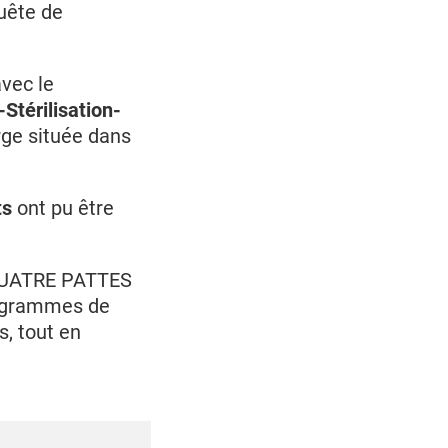
quête de
vec le
Stérilisation-
ge située dans
ts
ont pu être
u QUATRE PATTES
rogrammes de
, tout en