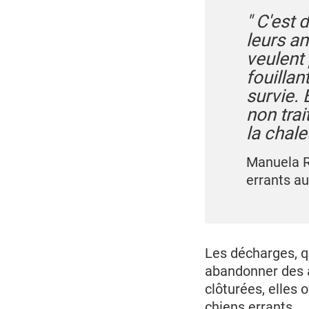
" C'est 
leurs a
veulent 
fouillan
survie.
non tra
la chale
Manuela R
errants a
Les décharges, qu
abandonner des 
clôturées, elles 
chiens errants.