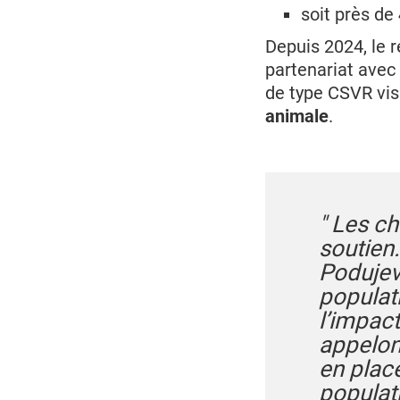
soit près de
Depuis 2024, le 
partenariat avec 
de type CSVR vi
animale
.
" Les c
soutien
Podujeva
populat
l’impact
appelon
en plac
populat