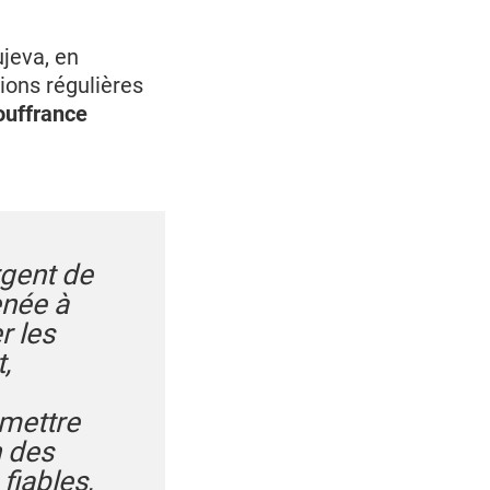
jeva, en
tions régulières
souffrance
rgent de
enée à
r les
,
 mettre
 des
fiables,