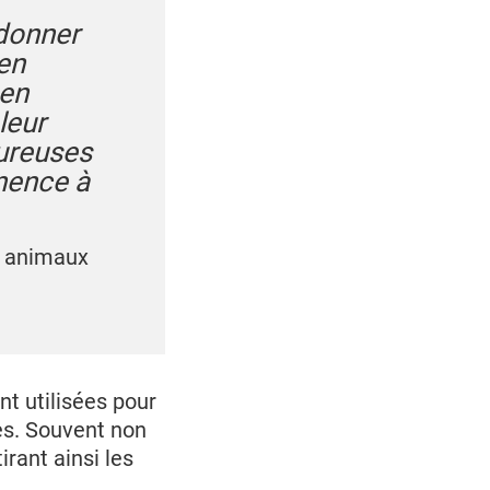
ndonner
en
 en
leur
oureuses
nence à
x animaux
nt utilisées pour
s. Souvent non
irant ainsi les