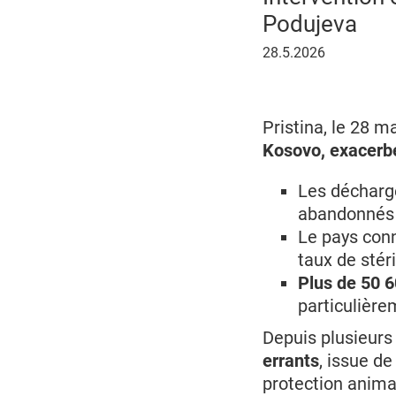
Podujeva
28
28.5.2026
mai
2026
Pristina, le 28 m
Kosovo, exacerbé
Les décharg
abandonnés e
Le pays con
taux de stér
Plus de 50 6
particulière
Depuis plusieurs
errants
, issue d
protection anim