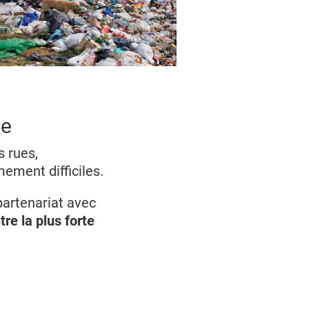
ne
s rues,
mement difficiles.
artenariat avec
re la plus forte