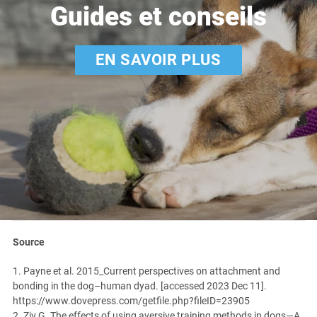
Guides et conseils
EN SAVOIR PLUS
Source
1. Payne et al. 2015_Current perspectives on attachment and
bonding in the dog–human dyad. [accessed 2023 Dec 11].
https://www.dovepress.com/getfile.php?fileID=23905
2. Ziv G. The effects of using aversive training methods in dogs—A