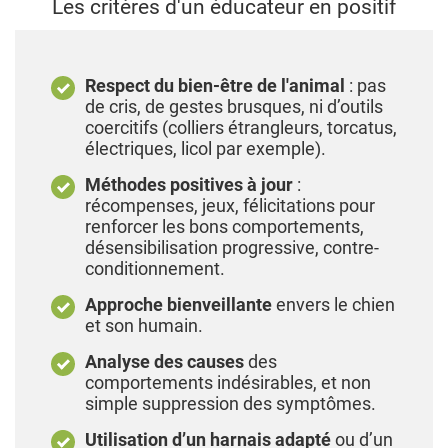
Les critères d'un éducateur en positif
Les cours soient dispensés individuellement ou
par petits groupes.
Les groupes soient adaptés à la personnalité et
aux tolérances du chien (notamment pour les
Respect du bien-être de l'animal
: pas
congénères).
de cris, de gestes brusques, ni d’outils
Les chiots vivent des expériences positives
coercitifs (colliers étrangleurs, torcatus,
sans sans être surstimulés.
électriques, licol par exemple).
Les jeunes chiens en phase de puberté (vers 5
Méthodes positives à jour
:
mois) soient accompagnés avec patience.
récompenses, jeux, félicitations pour
renforcer les bons comportements,
Si votre chien présente des comportements
désensibilisation progressive, contre-
problématiques (réactivité ou agressivité, peur
conditionnement.
des humains, des enfants, des voitures ou des
Approche bienveillante
envers le chien
bruits forts), il est préférable de consulter un
et son humain.
éducateur canin qualifié en accompagnement
individuel. Il est important d'adapter au mieux
Analyse des causes
des
son environnement aux besoins de son chien le
comportements indésirables, et non
temps qu'il apprenne à mieux tolérer ses
simple suppression des symptômes.
déclencheurs (balades hors des heures de
pointe, éviter temporairement les autres chiens
Utilisation d’un harnais adapté
ou d’un