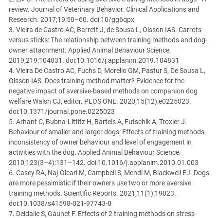
review. Journal of Veterinary Behavior: Clinical Applications and
Research. 2017;19:50–60. doi:10/gg6qpx
3. Vieira de Castro AC, Barrett J, de Sousa L, Olsson IAS. Carrots
versus sticks: The relationship between training methods and dog-
owner attachment. Applied Animal Behaviour Science.
2019;219:104831. doi:10.1016/j.applanim.2019.104831
4. Vieira De Castro AC, Fuchs D, Morello GM, Pastur S, De Sousa L,
Olsson IAS. Does training method matter? Evidence for the
negative impact of aversive-based methods on companion dog
welfare Walsh CJ, editor. PLOS ONE. 2020;15(12):e0225023.
doi:10.1371/journal.pone.0225023
5. Arhant C, Bubna-Littitz H, Bartels A, Futschik A, Troxler J.
Behaviour of smaller and larger dogs: Effects of training methods,
inconsistency of owner behaviour and level of engagement in
activities with the dog. Applied Animal Behaviour Science.
2010;123(3–4):131–142. doi:10.1016/j.applanim.2010.01.003
6. Casey RA, Naj-Oleari M, Campbell S, Mendl M, Blackwell EJ. Dogs
are more pessimistic if their owners use two or more aversive
training methods. Scientific Reports. 2021;11(1):19023.
doi:10.1038/s41598-021-97743-0
7. Deldalle S, Gaunet F. Effects of 2 training methods on stress-