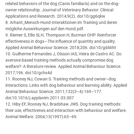
related behaviors of the dog (Canis familiaris) and on the dog-
owner relationship. Journal of Veterinary Behavior: Clinical
Applications and Research. 2014;9(2). doi:10/gg6qkw
8. Arhant_Mensch-Hund-Interaktionen im Training und deren
mögliche Auswirkungen auf den Hund.pdf.
9. Riemer S, Ellis SLH, Thompson H, Burman OHP. Reinforcer
effectiveness in dogs—The influence of quantity and quality.
Applied Animal Behaviour Science. 2018;206. doi:10/gd46ht
10. Guilherme Fernandes J, Olsson IAS, Vieira de Castro AC. Do
aversive-based training methods actually compromise dog
welfare?: A literature review. Applied Animal Behaviour Science.
2017;196. doi:10/gchx4d
11. Rooney NJ, Cowan S. Training methods and owner–dog
interactions: Links with dog behaviour and learning ability. Applied
Animal Behaviour Science. 2011;132(3–4):169–177.
doi:10.1016/j.applanim.2011.03.007
12. Hiby EF, Rooney NJ, Bradshaw JWS. Dog training methods:
their use, effectivenes and interaction with behaviour and welfare.
Animal Welfare. 2004;13(1997):63–69.