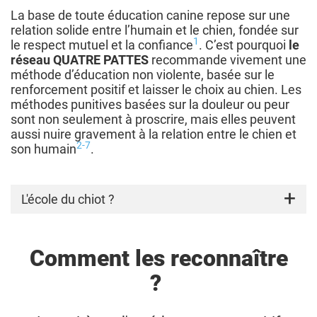
La base de toute éducation canine repose sur une
relation solide entre l’humain et le chien, fondée sur
1
le respect mutuel et la confiance
. C’est pourquoi
le
réseau QUATRE PATTES
recommande vivement une
méthode d’éducation non violente, basée sur le
renforcement positif et laisser le choix au chien. Les
méthodes punitives basées sur la douleur ou peur
sont non seulement à proscrire, mais elles peuvent
aussi nuire gravement à la relation entre le chien et
2-7
son humain
.
L'école du chiot ?
Les écoles d'éducation canine proposent
souvent des cours spécialisés : agility,
Comment les reconnaître
mantrailing, jeux de flair, etc. Les cours pour
chiots et jeunes chiens sont une option, à
?
condition que :