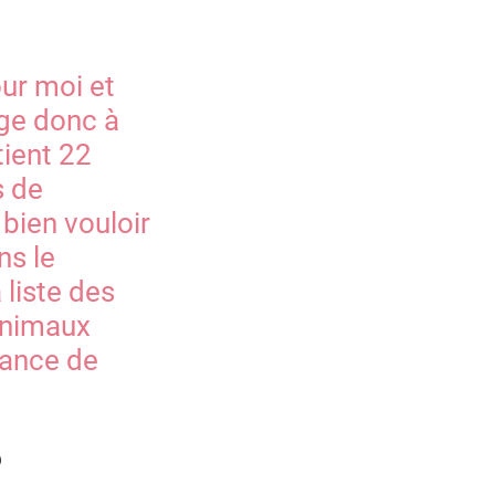
ur moi et
ge donc à
ient 22
s de
bien vouloir
ns le
 liste des
Animaux
sance de
?