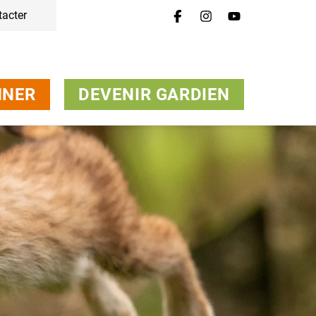
tacter
Menu
Campagnes et Thèmes
Animaux
S'engager
NNER
DEVENIR GARDIEN
À propos
Offres d'emploi
Presse
Newsletter
Contacter
Donner
Devenir Gardien