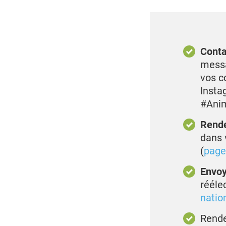
Conta
messa
vos c
Insta
#Ani
Rende
dans 
(
page
Envoy
réélec
nation
Rende