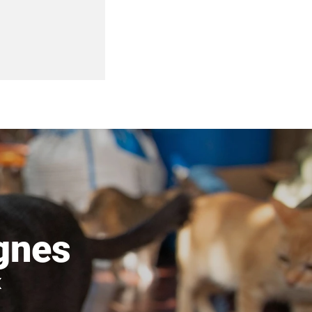
gnes
x