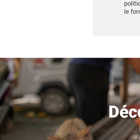
polit
le fo
Déc