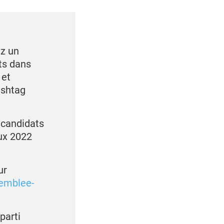
ez un
ts dans
 et
ashtag
 candidats
ux 2022
ur
emblee-
parti