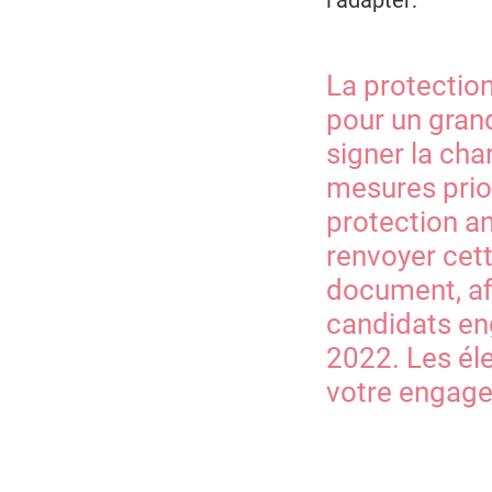
l’adapter:
La protectio
pour un gran
signer la ch
mesures prio
protection a
renvoyer cett
document, afi
candidats e
2022. Les él
votre engage