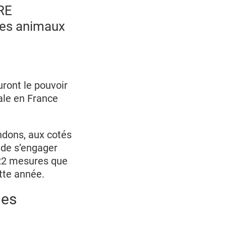
RE
les animaux
uront le pouvoir
ale en France
ndons, aux cotés
s de s’engager
22 mesures que
tte année.
des