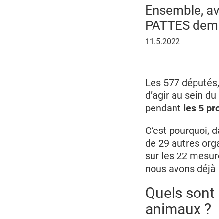
Ensemble, av
PATTES deman
11
11.5.2022
mai
2022
Les 577 députés, 
d’agir au sein d
pendant
les 5 p
C’est pourquoi, 
de 29 autres orga
sur les 22 mesur
nous avons déjà 
Quels sont
animaux ?