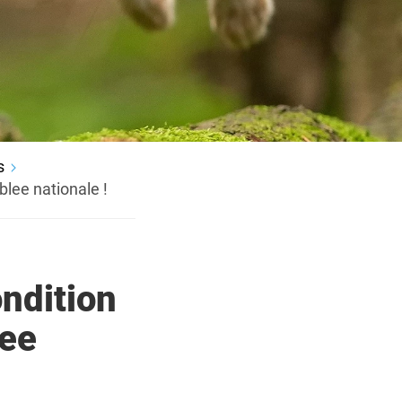
s
blee nationale !
ondition
lee