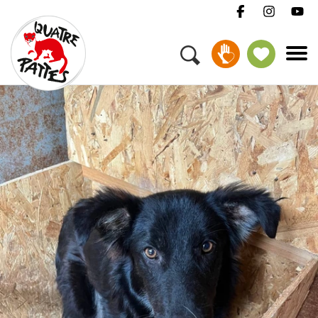
Menu
Campagnes et Thèmes
DEVENIR GARDIEN
Animaux
S'engager
À propos
Offres d'emploi
Presse
Newsletter
Contacter
Donner
Devenir Gardien