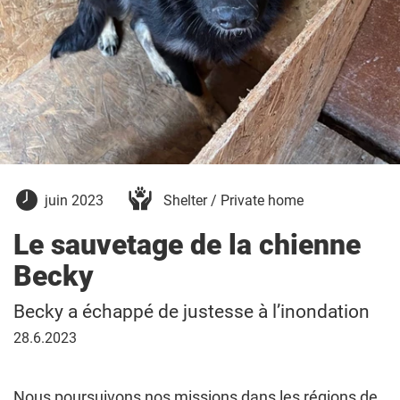
16
juin 2023
Shelter / Private home
juin
2023
Le sauvetage de la chienne
Becky
Becky a échappé de justesse à l’inondation
28
28.6.2023
juin
2023
Nous poursuivons nos missions dans les régions de