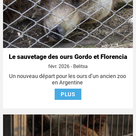
Le sauvetage des ours Gordo et Florencia
1
févr. 2026
- Belitsa
février
Un nouveau départ pour les ours d’un ancien zoo
2026
en Argentine
PLUS