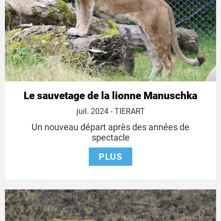
Le sauvetage de la lionne Manuschka
10
juil. 2024
- TIERART
juillet
Un nouveau départ après des années de
2024
spectacle
PLUS