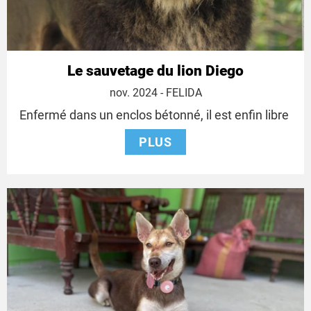
Le sauvetage du lion Diego
5
nov. 2024
- FELIDA
novembre
Enfermé dans un enclos bétonné, il est enfin libre
2024
PLUS