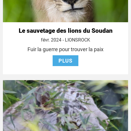
Le sauvetage des lions du Soudan
4
févr. 2024
- LIONSROCK
février
Fuir la guerre pour trouver la paix
2024
PLUS