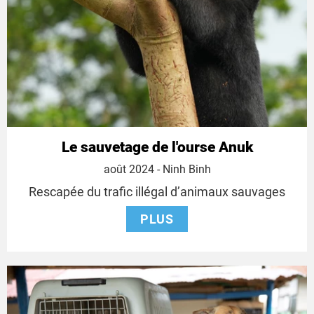
Le sauvetage de l'ourse Anuk
18
août 2024
- Ninh Binh
août
Rescapée du trafic illégal d’animaux sauvages
2024
PLUS