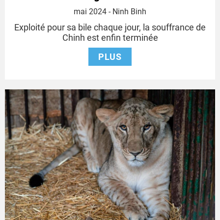
10
mai 2024
- Ninh Binh
mai
Exploité pour sa bile chaque jour, la souffrance de
2024
Chinh est enfin terminée
PLUS