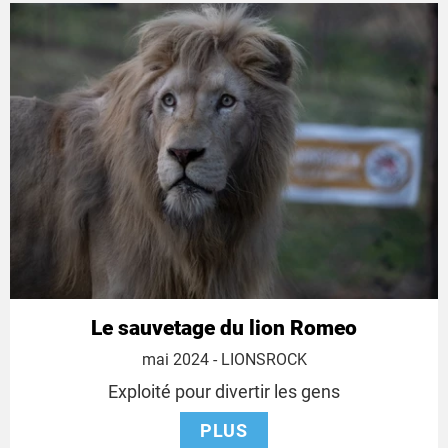
Le sauvetage du lion Romeo
13
mai 2024
- LIONSROCK
mai
Exploité pour divertir les gens
2024
PLUS