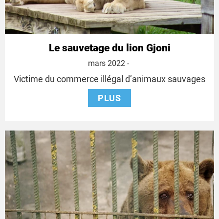
Le sauvetage du lion Gjoni
22
mars 2022
-
mars
Victime du commerce illégal d’animaux sauvages
2022
PLUS