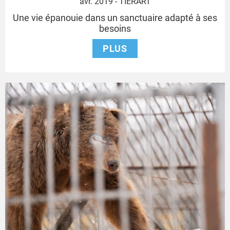
10
avr. 2019
- TIERART
avril
Une vie épanouie dans un sanctuaire adapté à ses
2019
besoins
PLUS