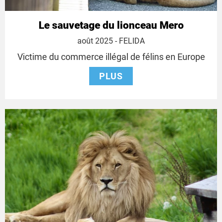
Le sauvetage du lionceau Mero
4
août 2025
- FELIDA
août
Victime du commerce illégal de félins en Europe
2025
PLUS