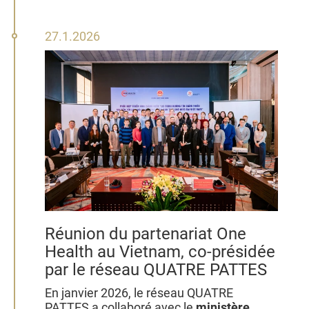
27
27.1.2026
janvier
2026
Réunion du partenariat One
Health au Vietnam, co-présidée
par le réseau QUATRE PATTES
En janvier 2026, le réseau QUATRE
PATTES a collaboré avec le
ministère