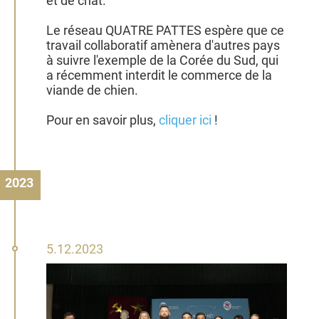
et de chat.
Le réseau QUATRE PATTES espère que ce
travail collaboratif amènera d'autres pays
à suivre l'exemple de la Corée du Sud, qui
a récemment interdit le commerce de la
viande de chien.
Pour en savoir plus,
cliquer ici
!
2023
5
5.12.2023
décembre
2023