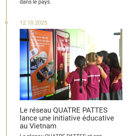
dans le pays.
12
12.10.2025
octobre
2025
Le réseau QUATRE PATTES
lance une initiative éducative
au Vietnam