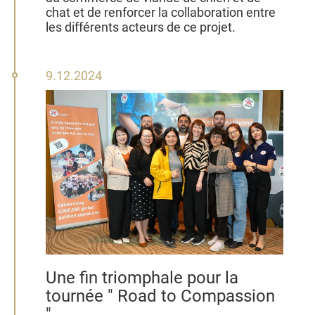
chat et de renforcer la collaboration entre
les différents acteurs de ce projet.
9
9.12.2024
décembre
2024
Une fin triomphale pour la
tournée " Road to Compassion
"